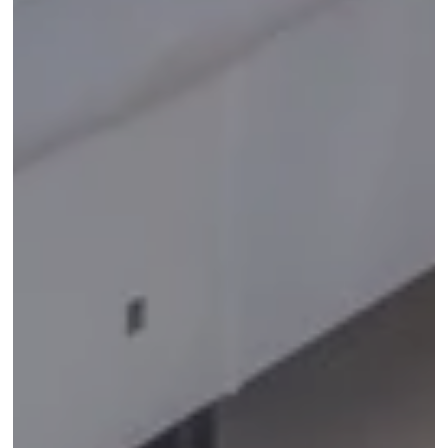
Rue Veydt 40
Quartier Ixelles, 1050 Bruxelles, Belgique
+32 2 537 40 33
info@madeinlouise.com