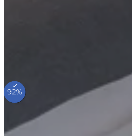
Accueil
Chambres
Made in Breakfast
Services
Engagement
Notre histoire
Nos coups de cœur
Photos
BLOG
Contact & Accès
FAQ
Whatsapp
Made in hotels
Réservation