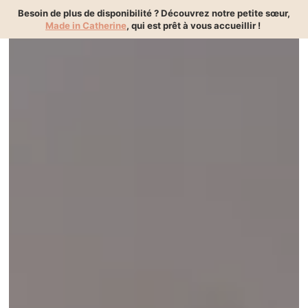
{ "@context":"https://schema.org", "@type":"BreadcrumbList" }
Besoin de plus de disponibilité ? Découvrez notre petite sœur,
Made in Catherine
, qui est prêt à vous accueillir !