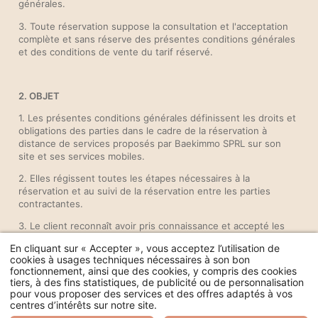
générales.
3. Toute réservation suppose la consultation et l'acceptation
complète et sans réserve des présentes conditions générales
et des conditions de vente du tarif réservé.
2. OBJET
1. Les présentes conditions générales définissent les droits et
obligations des parties dans le cadre de la réservation à
distance de services proposés par Baekimmo SPRL sur son
site et ses services mobiles.
2. Elles régissent toutes les étapes nécessaires à la
réservation et au suivi de la réservation entre les parties
contractantes.
3. Le client reconnaît avoir pris connaissance et accepté les
présentes conditions générales de vente et les conditions de
En cliquant sur « Accepter », vous acceptez l’utilisation de
vente du tarif réservé accessibles sur le site et les services
cookies à usages techniques nécessaires à son bon
mobiles. Les présentes conditions générales englobent
fonctionnement, ainsi que des cookies, y compris des cookies
également la Charte clients de protection des données
tiers, à des fins statistiques, de publicité ou de personnalisation
personnelles. En acceptant les présentes conditions
pour vous proposer des services et des offres adaptés à vos
générales, le client accepte expressément les dispositions de
centres d’intérêts sur notre site.
cette Charte.